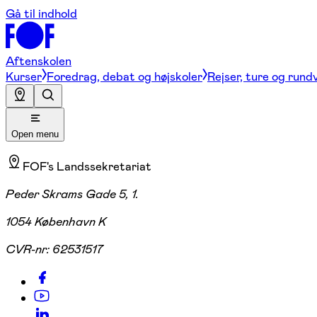
Gå til indhold
Aftenskolen
Kurser
Foredrag, debat og højskoler
Rejser, ture og rund
Open menu
FOF's Landssekretariat
Peder Skrams Gade 5, 1.
1054 København K
CVR-nr:
62531517