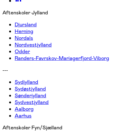
Aftenskoler Jylland
Djursland
Herning
Nordals
Nordvestjylland
Odder
Randers-Favrskov-Mariagerfjord-Viborg
---
Sydjylland
Sydøstjylland
Sønderjylland
Sydvestjylland
Aalborg
Aarhus
Aftenskoler Fyn/Sjælland