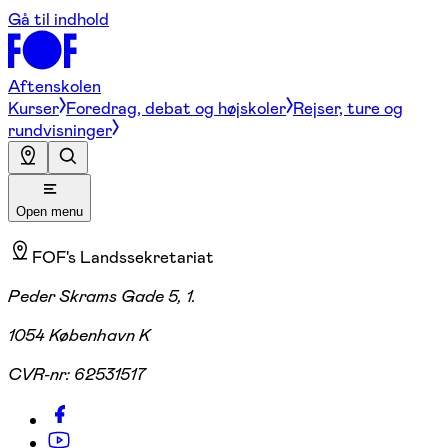
Gå til indhold
Aftenskolen
Kurser
Foredrag, debat og højskoler
Rejser, ture og
rundvisninger
Open menu
FOF's Landssekretariat
Peder Skrams Gade 5, 1.
1054 København K
CVR-nr:
62531517