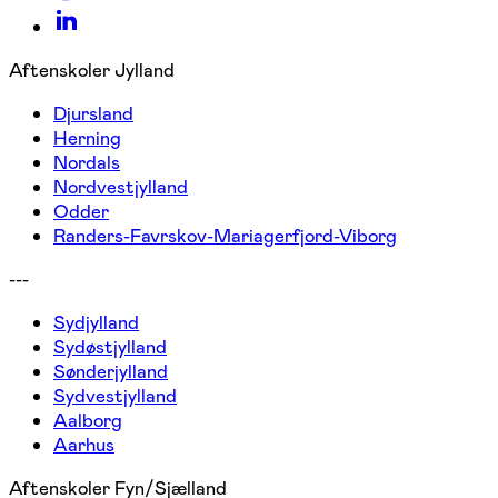
Aftenskoler Jylland
Djursland
Herning
Nordals
Nordvestjylland
Odder
Randers-Favrskov-Mariagerfjord-Viborg
---
Sydjylland
Sydøstjylland
Sønderjylland
Sydvestjylland
Aalborg
Aarhus
Aftenskoler Fyn/Sjælland