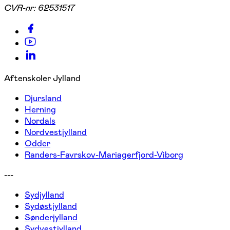
CVR-nr:
62531517
Aftenskoler Jylland
Djursland
Herning
Nordals
Nordvestjylland
Odder
Randers-Favrskov-Mariagerfjord-Viborg
---
Sydjylland
Sydøstjylland
Sønderjylland
Sydvestjylland