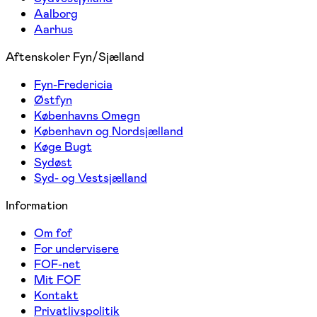
Aalborg
Aarhus
Aftenskoler Fyn/Sjælland
Fyn-Fredericia
Østfyn
Københavns Omegn
København og Nordsjælland
Køge Bugt
Sydøst
Syd- og Vestsjælland
Information
Om fof
For undervisere
FOF-net
Mit FOF
Kontakt
Privatlivspolitik