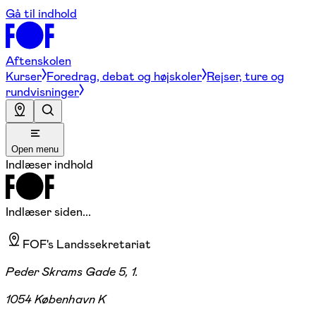
Gå til indhold
Aftenskolen
Kurser
Foredrag, debat og højskoler
Rejser, ture og
rundvisninger
Open menu
Indlæser indhold
Indlæser siden...
FOF's Landssekretariat
Peder Skrams Gade 5, 1.
1054 København K