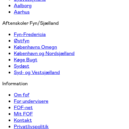
Aalborg
Aarhus
Aftenskoler Fyn/Sjælland
Fyn-Fredericia
Østfyn
Københavns Omegn
København og Nordsjælland
Køge Bugt
Sydøst
Syd- og Vestsjælland
Information
Om fof
For undervisere
FOF-net
Mit FOF
Kontakt
Privatlivspolitik