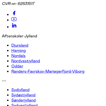
CVR-nr:
62531517
Aftenskoler Jylland
Djursland
Herning
Nordals
Nordvestjylland
Odder
Randers-Favrskov-Mariagerfjord-Viborg
---
Sydjylland
Sydøstjylland
Sønderjylland
Sydvestjylland