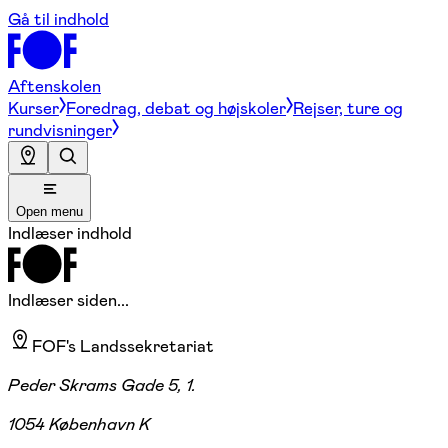
Gå til indhold
Aftenskolen
Kurser
Foredrag, debat og højskoler
Rejser, ture og
rundvisninger
Open menu
Indlæser indhold
Indlæser siden...
FOF's Landssekretariat
Peder Skrams Gade 5, 1.
1054 København K