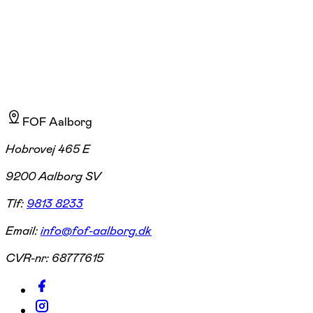
FOF Aalborg
Hobrovej 465 E
9200 Aalborg SV
Tlf:
9813 8233
Email:
info@fof-aalborg.dk
CVR-nr:
68777615