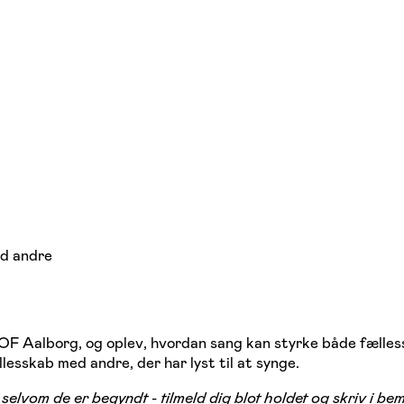
ed andre
 FOF Aalborg, og oplev, hvordan sang kan styrke både fælless
llesskab med andre, der har lyst til at synge.
elvom de er begyndt - tilmeld dig blot holdet og skriv i b