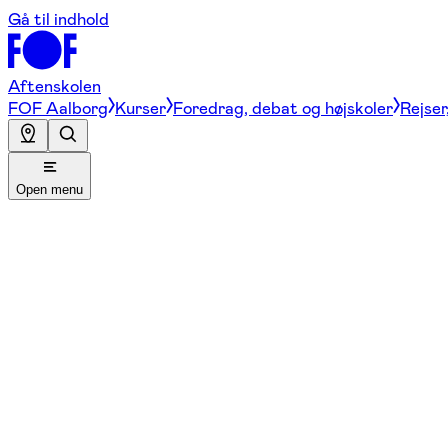
Gå til indhold
Aftenskolen
FOF Aalborg
Kurser
Foredrag, debat og højskoler
Rejser
Open menu