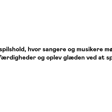
nspilshold, hvor sangere og musikere m
færdigheder og oplev glæden ved at spi