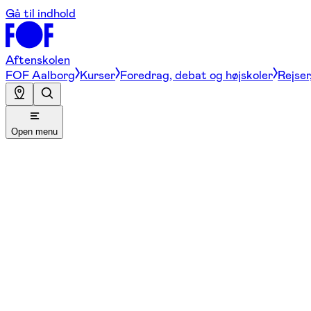
Gå til indhold
Aftenskolen
FOF Aalborg
Kurser
Foredrag, debat og højskoler
Rejser
Open menu