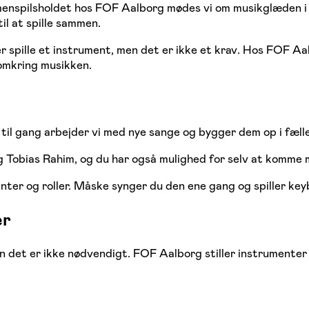
menspilsholdet hos FOF Aalborg mødes vi om musikglæden i 
il at spille sammen.
er spille et instrument, men det er ikke et krav. Hos FOF Aal
 omkring musikken.
til gang arbejder vi med nye sange og bygger dem op i fælle
g Tobias Rahim, og du har også mulighed for selv at komme m
enter og roller. Måske synger du den ene gang og spiller ke
er
 det er ikke nødvendigt. FOF Aalborg stiller instrumenter o