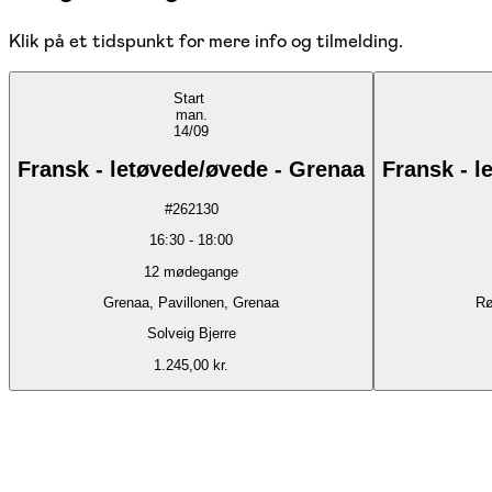
Klik på et tidspunkt for mere info og tilmelding.
Start
man.
14/09
Fransk - letøvede/øvede - Grenaa
Fransk - l
#
262130
16:30
-
18:00
12
mødegange
Grenaa, Pavillonen, Grenaa
Rø
Solveig Bjerre
1.245,00 kr.