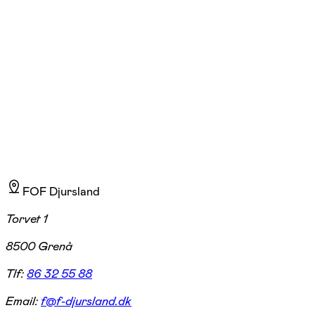
S
Læs mere
Solveig Bjerre har fransk som andet modersmål, opnået gennem længere opho
FOF Djursland
Torvet 1
8500 Grenå
Tlf:
86 32 55 88
Email:
f@f-djursland.dk