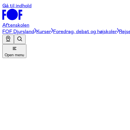
Gå til indhold
Aftenskolen
FOF Djursland
Kurser
Foredrag, debat og højskoler
Rejse
Open menu