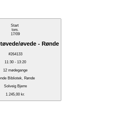
Start
tors.
17/09
etøvede/øvede - Rønde
#
264133
11:30
-
13:20
12
mødegange
nde Bibliotek, Rønde
Solveig Bjerre
1.245,00 kr.