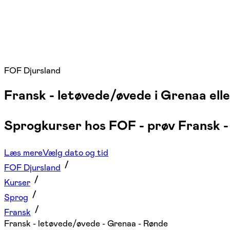
FOF Djursland
Fransk - letøvede/øvede i Grenaa ell
Sprogkurser hos FOF - prøv Fransk -
Læs mere
Vælg dato og tid
FOF Djursland
Kurser
Sprog
Fransk
Fransk - letøvede/øvede - Grenaa - Rønde