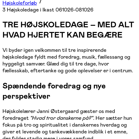
Højskoleforløb
3 Højskoledage i Ikast 061026-081026
TRE HØJSKOLEDAGE – MED ALT
HVAD HJERTET KAN BEGÆRE
Vi byder igen velkommen til tre inspirerende
højskoledage fyldt med foredrag, musik, fællessang og
hyggeligt samvær. Glæd dig til tre dage, hvor
fællesskab, eftertanke og gode oplevelser er i centrum.
Spændende foredrag og nye
perspektiver
Højskolelærer Janni Østergaard gæster os med
foredraget
"Hvad tror danskerne på?"
. Her sætter hun
fokus på tro og spiritualitet i danskernes hverdag og
giver et levende og tankevækkende indblik i et emne,
der fylder stadig mere i vores samfund.