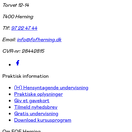
Torvet 12-14
7400 Herning
Tlf:
97 22 47 44
Email:
info@fofherning.dk
CVR-nr:
28442815
Praktisk information
(H) Hensyntagende undervisning
Praktiske oplysninger
Giv et gavekort
Tilmeld nyhedsbrev
Gratis undervisning
Download kursusprogram
Om FOF Herning