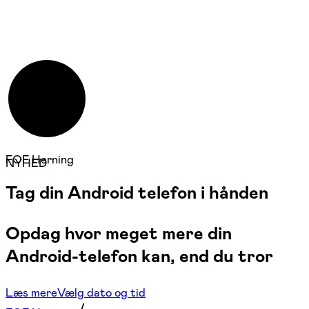
FOF Herning
NYHED
Tag din Android telefon i hånden
Opdag hvor meget mere din
Android-telefon kan, end du tror
Læs mere
Vælg dato og tid