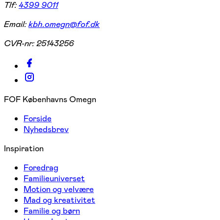
Tlf:
4399 9011
Email:
kbh.omegn@fof.dk
CVR-nr:
25143256
FOF Københavns Omegn
Forside
Nyhedsbrev
Inspiration
Foredrag
Familieuniverset
Motion og velvære
Mad og kreativitet
Familie og børn