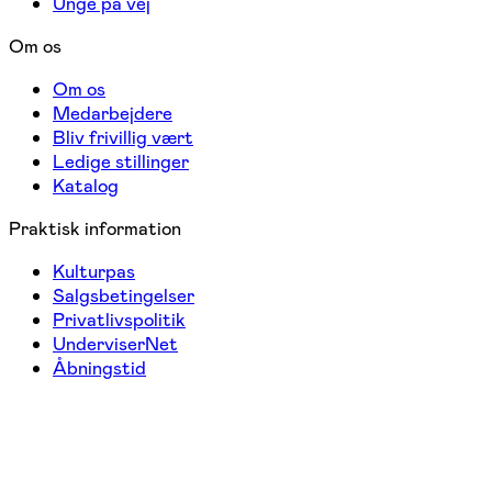
Unge på vej
Om os
Om os
Medarbejdere
Bliv frivillig vært
Ledige stillinger
Katalog
Praktisk information
Kulturpas
Salgsbetingelser
Privatlivspolitik
UnderviserNet
Åbningstid