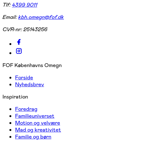
Tlf:
4399 9011
Email:
kbh.omegn@fof.dk
CVR-nr:
25143256
FOF Københavns Omegn
Forside
Nyhedsbrev
Inspiration
Foredrag
Familieuniverset
Motion og velvære
Mad og kreativitet
Familie og børn