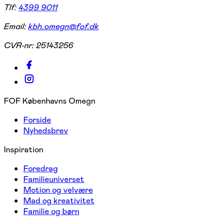
Tlf:
4399 9011
Email:
kbh.omegn@fof.dk
CVR-nr:
25143256
FOF Københavns Omegn
Forside
Nyhedsbrev
Inspiration
Foredrag
Familieuniverset
Motion og velvære
Mad og kreativitet
Familie og børn