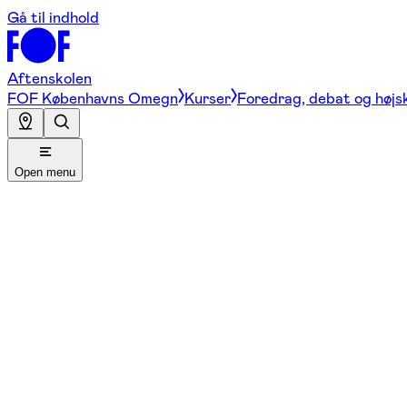
Gå til indhold
Aftenskolen
FOF Københavns Omegn
Kurser
Foredrag, debat og højs
Open menu