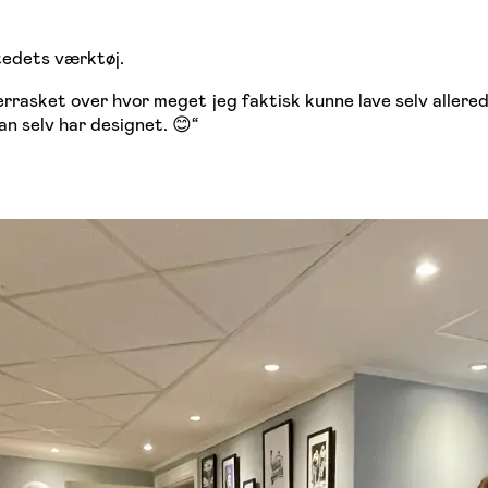
stedets værktøj.
errasket over hvor meget jeg faktisk kunne lave selv allere
an selv har designet. 😊
“