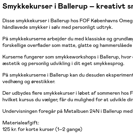
Smykkekurser i Ballerup – kreativt 
Disse smykkekurser i Ballerup hos FOF Københavns Omegn e
håndlavede smykker i sølv med personligt udtryk.
På smykkekurserne arbejder du med klassiske og grundlægge
forskellige overflader som matte, glatte og hammerslåede
Kurserne fungerer som smykkeworkshops i Ballerup, hvor 
æstetik og personlig udvikling i dit eget smykkesprog.
På smykkekurserne i Ballerup kan du desuden eksperimenter
vedhæng og ørestikker.
Der udbydes flere smykkekurser i løbet af sommeren hos F
hvilket kursus du vælger, får du mulighed for at udvikle di
Undervisningen foregår på Metalbuen 24N i Ballerup med 
Materialeafgift:
125 kr. for korte kurser (1–2 gange)