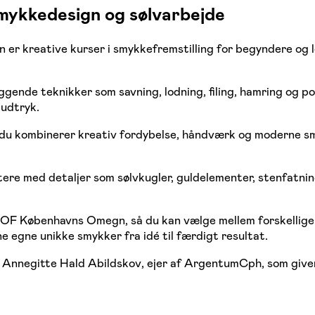
smykkedesign og sølvarbejde
r kreative kurser i smykkefremstilling for begyndere og le
nde teknikker som savning, lodning, filing, hamring og pol
 udtryk.
du kombinerer kreativ fordybelse, håndværk og moderne smy
e med detaljer som sølvkugler, guldelementer, stenfatninge
OF Københavns Omegn, så du kan vælge mellem forskellige fo
ne egne unikke smykker fra idé til færdigt resultat.
Annegitte Hald Abildskov, ejer af ArgentumCph, som giver 