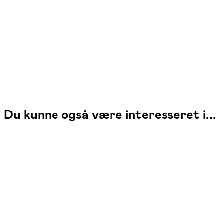
Læs mere
Jeg er uddannet fra Glasgow School of Art med en Master of Fine Arts
fra Det Fynske Kunstakademi, og jeg har lavet større produktioner for
bl.a. MK-studio i Glostrup i København. Jeg arbejder og bor på Møn.
Du kunne også være interesseret i...