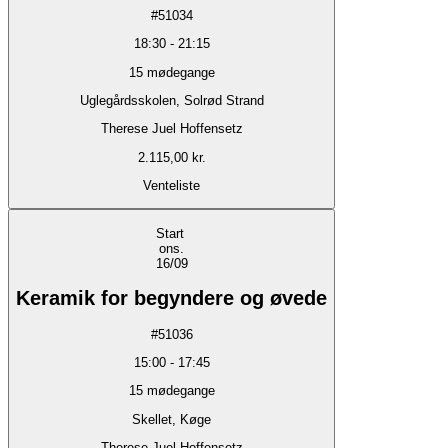
#
51034
18:30
-
21:15
15
mødegange
Uglegårdsskolen, Solrød Strand
Therese Juel Hoffensetz
2.115,00 kr.
Venteliste
Start
ons.
16/09
Keramik for begyndere og øvede
#
51036
15:00
-
17:45
15
mødegange
Skellet, Køge
Therese Juel Hoffensetz