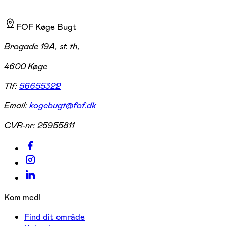
FOF Køge Bugt
Brogade 19A, st. th,
4600 Køge
Tlf:
56655322
Email:
kogebugt@fof.dk
CVR-nr:
25955811
Kom med!
Find dit område