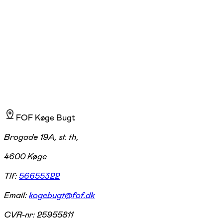
Køge
1 hold
FOF Køge Bugt
Brogade 19A, st. th,
4600 Køge
Tlf:
56655322
Email:
kogebugt@fof.dk
CVR-nr:
25955811