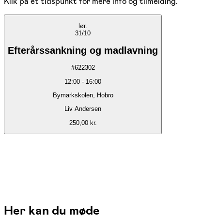
Klik på et tidspunkt for mere info og tilmelding.
lør.
31/10
Efterårssankning og madlavning
#
622302
12:00
-
16:00
Bymarkskolen, Hobro
Liv Andersen
250,00 kr.
Her kan du møde