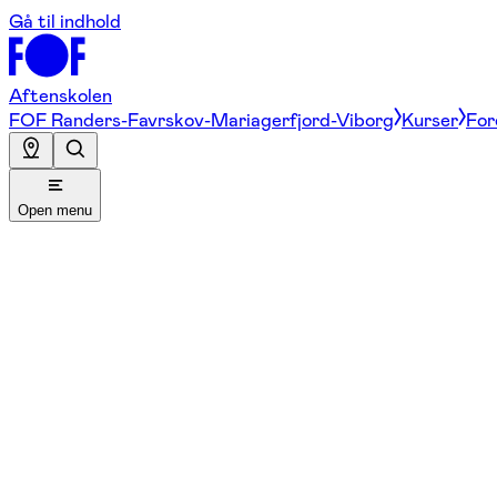
Gå til indhold
Aftenskolen
FOF Randers-Favrskov-Mariagerfjord-Viborg
Kurser
For
Open menu