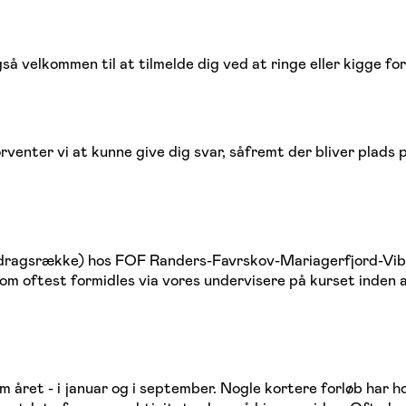
så velkommen til at tilmelde dig ved at ringe eller kigge fo
forventer vi at kunne give dig svar, såfremt der bliver plad
edragsrække) hos FOF Randers-Favrskov-Mariagerfjord-Viborg
m oftest formidles via vores undervisere på kurset inden af
 året - i januar og i september. Nogle kortere forløb har h