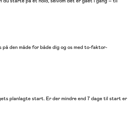
 du starte på et hold, selvom det er gået i gang – til
ges på den måde for både dig og os med to-faktor-
gets planlagte start. Er der mindre end 7 dage til start er