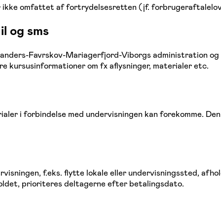
kke omfattet af fortrydelsesretten (jf. forbrugeraftaleloven
il og sms
Randers-Favrskov-Mariagerfjord-Viborgs administration og 
re kursusinformationer om fx aflysninger, materialer etc.
erialer i forbindelse med undervisningen kan forekomme. D
rvisningen, f.eks. flytte lokale eller undervisningssted, af
holdet, prioriteres deltagerne efter betalingsdato.