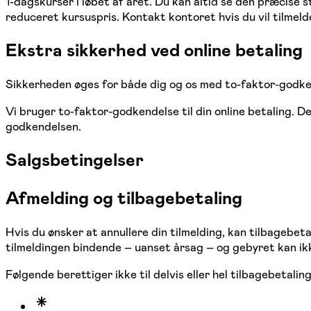
1-dagskurser i løbet af året. Du kan altid se den præcise 
reduceret kursuspris. Kontakt kontoret hvis du vil tilmelde
Ekstra sikkerhed ved online betaling
Sikkerheden øges for både dig og os med to-faktor-godke
Vi bruger to-faktor-godkendelse til din online betaling. D
godkendelsen.
Salgsbetingelser
Afmelding og tilbagebetaling
Hvis du ønsker at annullere din tilmelding, kan tilbagebeta
tilmeldingen bindende – uanset årsag – og gebyret kan ik
Følgende berettiger ikke til delvis eller hel tilbagebetaling