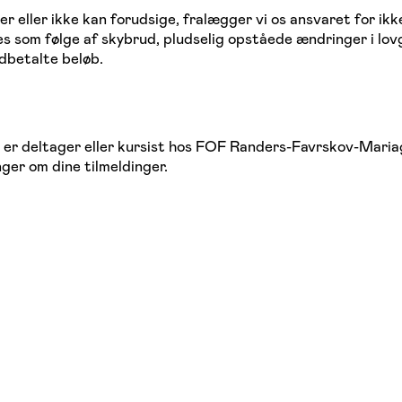
ver eller ikke kan forudsige, fralægger vi os ansvaret for ik
kkes som følge af skybrud, pludselig opståede ændringer i lo
ndbetalte beløb.
du er deltager eller kursist hos FOF Randers-Favrskov-Mari
nger om dine tilmeldinger.