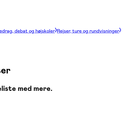
edrag, debat og højskoler
Rejser, ture og rundvisninger
ser
eliste med mere.