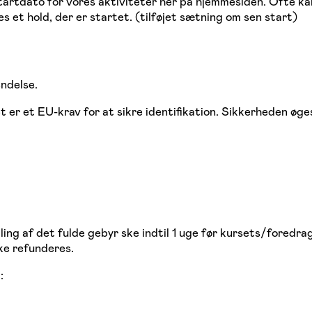
startdato for vores aktiviteter her på hjemmesiden. Ofte kan
s et hold, der er startet. (tilføjet sætning om sen start)
ndelse.
et er et EU-krav for at sikre identifikation. Sikkerheden ø
ling af det fulde gebyr ske indtil 1 uge før kursets/foredra
ke refunderes.
: