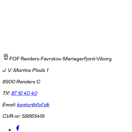
Læs mere
Vivi tog den 3-årige Pilates Foundation uddannelsen i 2005 i England.
FOF Randers-Favrskov-Mariagerfjord-Viborg
J. V. Martins Plads 1
8900 Randers C
Tlf:
87 12 40 40
Email:
kontor@fof.dk
CVR-nr:
58865419