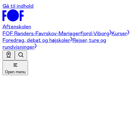
Gå til indhold
Aftenskolen
FOF Randers-Favrskov-Mariagerfjord-Viborg
Kurser
Foredrag, debat og højskoler
Rejser, ture og
rundvisninger
Open menu