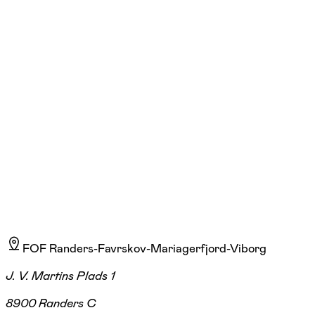
Sif Hvass-Birk
Læs mere
Sif er en erfaren underviser i syning. Hun er uddannet håndarbejdslærer og
FOF Randers-Favrskov-Mariagerfjord-Viborg
J. V. Martins Plads 1
8900 Randers C