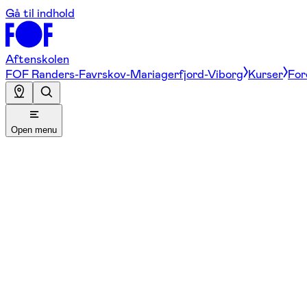
Gå til indhold
Aftenskolen
FOF Randers-Favrskov-Mariagerfjord-Viborg
Kurser
For
Open menu