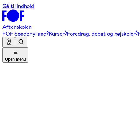
Gå til indhold
Aftenskolen
FOF Sønderjylland
Kurser
Foredrag, debat og højskoler
Open menu