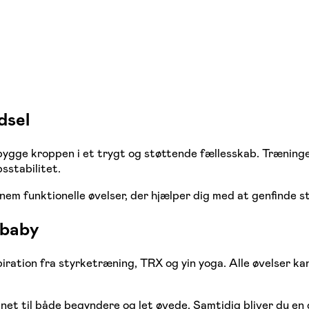
dsel
gge kroppen i et trygt og støttende fællesskab. Træningen
sstabilitet.
m funktionelle øvelser, der hjælper dig med at genfinde styr
 baby
ration fra styrketræning, TRX og yin yoga. Alle øvelser kan
net til både begyndere og let øvede. Samtidig bliver du en