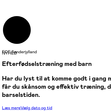
FOF Sønderjylland
NYHED
Efterfødselstræning med barn
Har du lyst til at komme godt i gang
får du skånsom og effektiv træning, 
barselstiden.
Læs mere
Vælg dato og tid