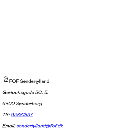
ons. 19:00 - 21:00
30/09
1.500,00 kr.
FOF Sønderjylland
Gerlachsgade 5C, 5.
6400 Sønderborg
Tlf:
93881597
Email:
sonderjylland@fof.dk