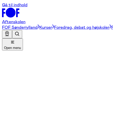
Gå til indhold
Aftenskolen
FOF Sønderjylland
Kurser
Foredrag, debat og højskoler
Open menu