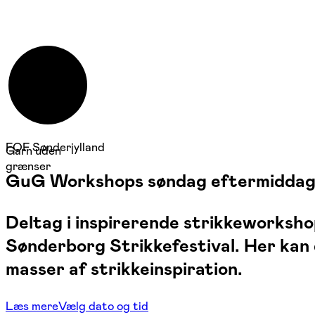
FOF Sønderjylland
Garn uden
grænser
GuG Workshops søndag eftermiddag
Deltag i inspirerende strikkeworks
Sønderborg Strikkefestival. Her kan 
masser af strikkeinspiration.
Læs mere
Vælg dato og tid