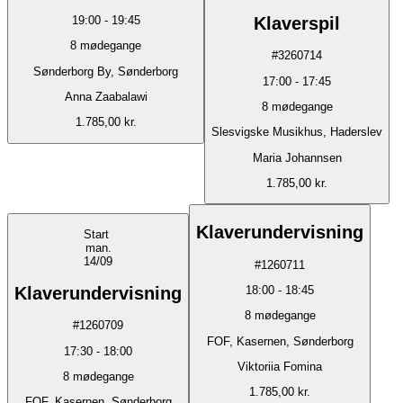
Klaverspil
19:00
-
19:45
8
mødegange
#
3260714
Sønderborg By, Sønderborg
17:00
-
17:45
Anna Zaabalawi
8
mødegange
1.785,00 kr.
Slesvigske Musikhus, Haderslev
Maria Johannsen
1.785,00 kr.
Klaverundervisning
Start
man.
14/09
#
1260711
Klaverundervisning
18:00
-
18:45
8
mødegange
#
1260709
FOF, Kasernen, Sønderborg
17:30
-
18:00
Viktoriia Fomina
8
mødegange
1.785,00 kr.
FOF, Kasernen, Sønderborg