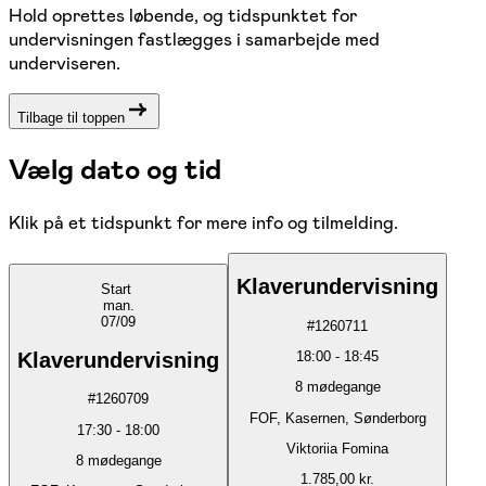
Hold oprettes løbende, og tidspunktet for
undervisningen fastlægges i samarbejde med
underviseren.
Tilbage til toppen
Vælg dato og tid
Klik på et tidspunkt for mere info og tilmelding.
Klaverundervisning
Start
man.
07/09
#
1260711
Klaverundervisning
18:00
-
18:45
8
mødegange
#
1260709
FOF, Kasernen, Sønderborg
17:30
-
18:00
Viktoriia Fomina
8
mødegange
1.785,00 kr.