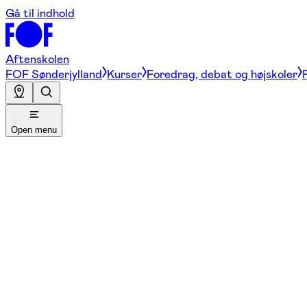
Gå til indhold
Aftenskolen
FOF Sønderjylland
Kurser
Foredrag, debat og højskoler
Open menu