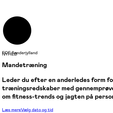
FOF Sønderjylland
NYHED
Mandetræning
Leder du efter en anderledes form fo
træningsredskaber med gennemprøvede
om fitness-trends og jagten på person
Læs mere
Vælg dato og tid