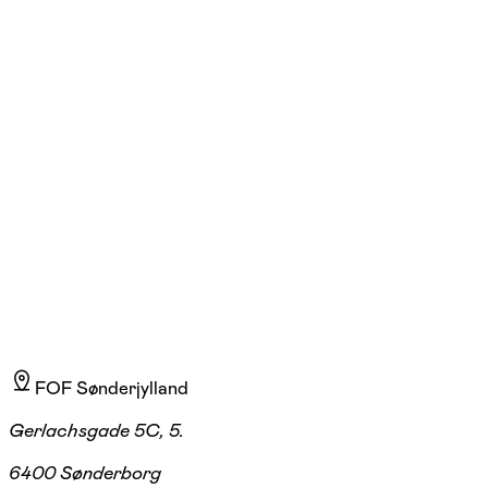
Martin Odmand Jørgensen
Læs mere
Jeg har selv oplevet, hvordan naturlige bevægelser i træningen giver
meget mere end mange moderne fitnessrutiner og standardiserede
programmer. Jeg er fascineret over, hvordan man tidligere har trænet og
bevæget sig, og rundt omkring i verden findes der folk, som arbejder
med at bruge kroppen, som den er ment til, for at bevare livskraften.
Men med mindre man selv opsøger det, er det sjældent, man finder
trænere, der kan hjælpe med det. Jeg tager også naturen med i
træningen, da den giver både fysiske og psykiske fordele – begge dele
vil jeg gerne integrere i mine hold. Jeg sørger altid for, at alle får en god
træning og gerne med godt humør.
FOF Sønderjylland
Gerlachsgade 5C, 5.
6400 Sønderborg