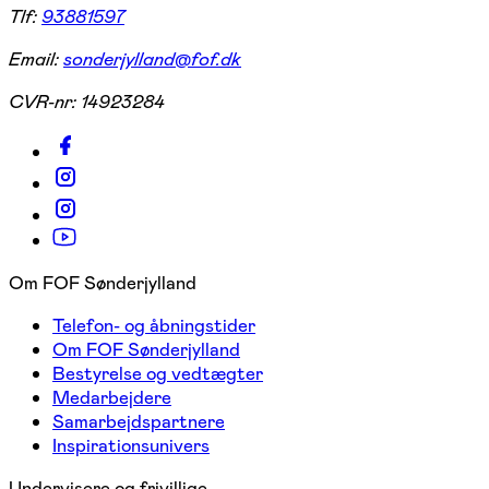
Tlf:
93881597
Email:
sonderjylland@fof.dk
CVR-nr:
14923284
Om FOF Sønderjylland
Telefon- og åbningstider
Om FOF Sønderjylland
Bestyrelse og vedtægter
Medarbejdere
Samarbejdspartnere
Inspirationsunivers
Undervisere og frivillige