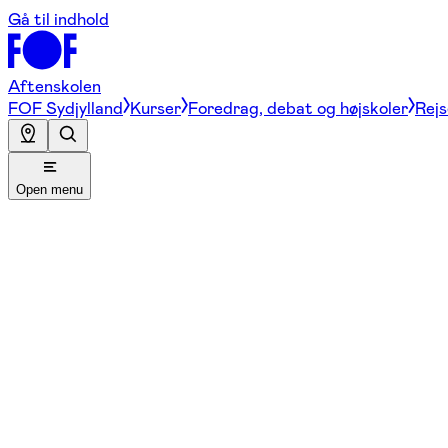
Gå til indhold
Aftenskolen
FOF Sydjylland
Kurser
Foredrag, debat og højskoler
Rejs
Open menu