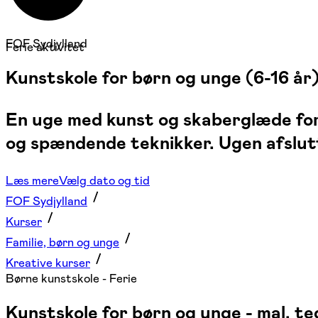
FOF Sydjylland
Ferie aktivitet
Kunstskole for børn og unge (6-16 år
En uge med kunst og skaberglæde for 
og spændende teknikker. Ugen afslutt
Læs mere
Vælg dato og tid
FOF Sydjylland
Kurser
Familie, børn og unge
Kreative kurser
Børne kunstskole - Ferie
Kunstskole for børn og unge - mal, teg