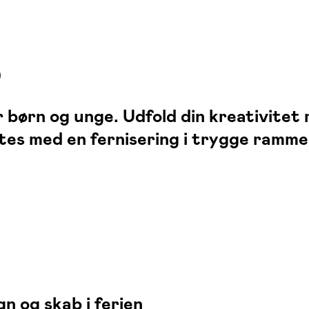
)
børn og unge. Udfold din kreativitet 
es med en fernisering i trygge rammer 
n og skab i ferien