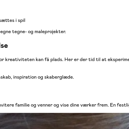
ættes i spil
e egne tegne- og maleprojekter.
lse
 kreativiteten kan få plads. Her er der tid til at eksperim
sskab, inspiration og skaberglæde.
nvitere familie og venner og vise dine værker frem. En festli