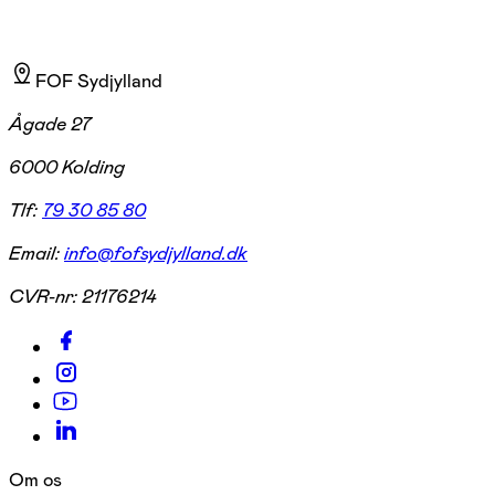
FOF Sydjylland
Ågade 27
6000 Kolding
Tlf:
79 30 85 80
Email:
info@fofsydjylland.dk
CVR-nr:
21176214
Om os