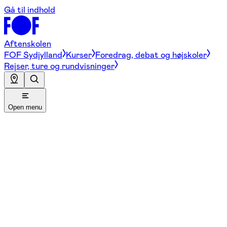
Gå til indhold
Aftenskolen
FOF Sydjylland
Kurser
Foredrag, debat og højskoler
Rejser, ture og rundvisninger
Open menu