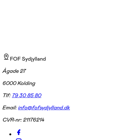
Madeleine Baumgardt
Læs mere
FOF Sydjylland
Ågade 27
6000 Kolding
Tlf:
79 30 85 80
Email:
info@fofsydjylland.dk
CVR-nr:
21176214