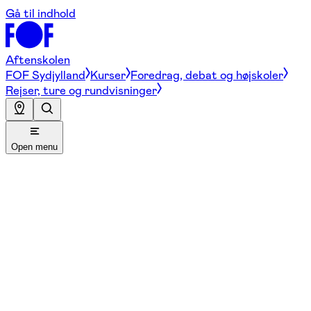
Gå til indhold
Aftenskolen
FOF Sydjylland
Kurser
Foredrag, debat og højskoler
Rejser, ture og rundvisninger
Open menu