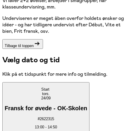
Vi laver 2+2 øvelser, arbejder i smågrupper, har
klasseundervisning, mm.
Underviseren er meget åben overfor holdets ønsker og
idéer - og har tidligere undervist efter Début, Vite et
bien, Frit fransk, osv.
Tilbage til toppen
Vælg dato og tid
Klik på et tidspunkt for mere info og tilmelding.
Start
tors.
24/09
Fransk for øvede - OK-Skolen
#
2622315
13:00
-
14:50