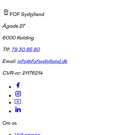
FOF Sydjylland
Ågade 27
6000 Kolding
Tlf:
79 30 85 80
Email:
info@fofsydjylland.dk
CVR-nr:
21176214
Om os
Velkommen