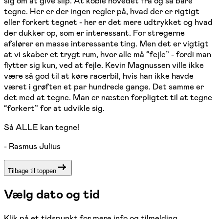
sig om at give slip. At koble hovedet fra og så bare
tegne. Her er der ingen regler på, hvad der er rigtigt
eller forkert tegnet - her er det mere udtrykket og hvad
der dukker op, som er interessant. For stregerne
afslører en masse interessante ting. Men det er vigtigt
at vi skaber et trygt rum, hvor alle må “fejle” - fordi man
flytter sig kun, ved at fejle. Kevin Magnussen ville ikke
være så god til at køre racerbil, hvis han ikke havde
været i grøften et par hundrede gange. Det samme er
det med at tegne. Man er næsten forpligtet til at tegne
“forkert” for at udvikle sig.
Så ALLE kan tegne!
- Rasmus Julius
Tilbage til toppen
Vælg dato og tid
Klik på et tidspunkt for mere info og tilmelding.