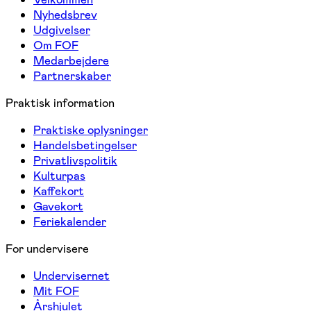
Nyhedsbrev
Udgivelser
Om FOF
Medarbejdere
Partnerskaber
Praktisk information
Praktiske oplysninger
Handelsbetingelser
Privatlivspolitik
Kulturpas
Kaffekort
Gavekort
Feriekalender
For undervisere
Undervisernet
Mit FOF
Årshjulet