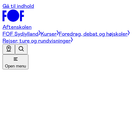
Gå til indhold
Aftenskolen
FOF Sydjylland
Kurser
Foredrag, debat og højskoler
Rejser, ture og rundvisninger
Open menu