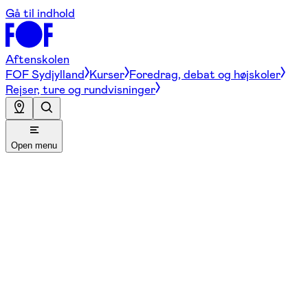
Gå til indhold
Aftenskolen
FOF Sydjylland
Kurser
Foredrag, debat og højskoler
Rejser, ture og rundvisninger
Open menu