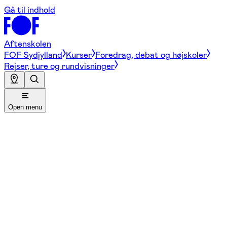
Gå til indhold
Aftenskolen
FOF Sydjylland
Kurser
Foredrag, debat og højskoler
Rejser, ture og rundvisninger
Open menu