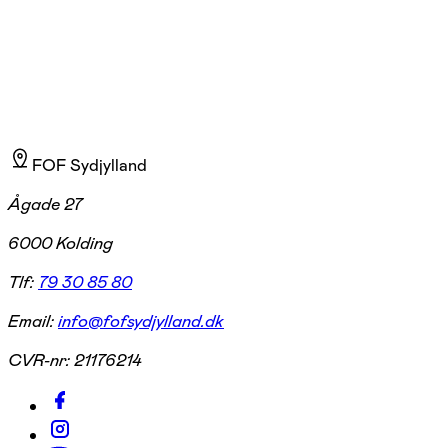
FOF Sydjylland
Ågade 27
6000 Kolding
Tlf:
79 30 85 80
Email:
info@fofsydjylland.dk
CVR-nr:
21176214