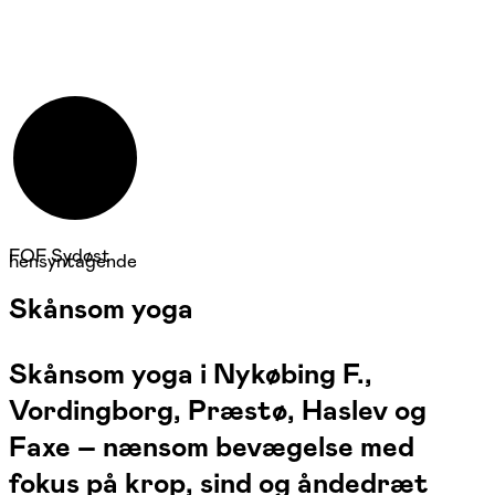
FOF Sydøst
hensyntagende
Skånsom yoga
Skånsom yoga i Nykøbing F.,
Vordingborg, Præstø, Haslev og
Faxe – nænsom bevægelse med
fokus på krop, sind og åndedræt