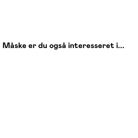
Måske er du også interesseret i...
Fysioterapeutisk træning
Se hold
fre. 10:00 - 11:30
Start 04/09