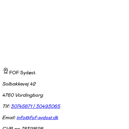
Brænderigården, Vordingborg
1.109,00 kr.
FOF Sydøst
Solbakkevej 42
4760 Vordingborg
Tlf:
30745671 / 30493065
Email:
info@fof-sydost.dk
CVR-nr:
78321628