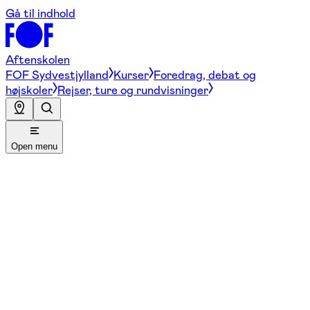
Gå til indhold
Aftenskolen
FOF Sydvestjylland
Kurser
Foredrag, debat og
højskoler
Rejser, ture og rundvisninger
Open menu