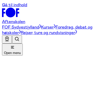
Gå til indhold
Aftenskolen
FOF Sydvestjylland
Kurser
Foredrag, debat og
højskoler
Rejser, ture og rundvisninger
Open menu