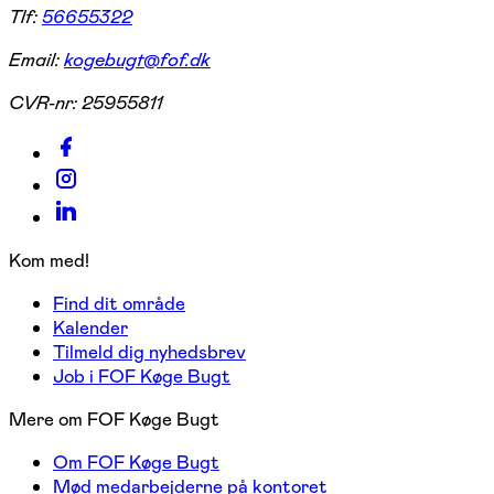
Tlf:
56655322
Email:
kogebugt@fof.dk
CVR-nr:
25955811
Kom med!
Find dit område
Kalender
Tilmeld dig nyhedsbrev
Job i FOF Køge Bugt
Mere om FOF Køge Bugt
Om FOF Køge Bugt
Mød medarbejderne på kontoret