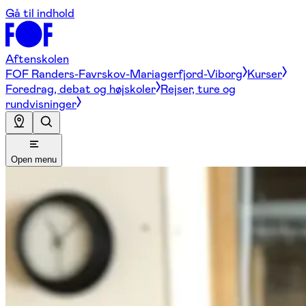
Gå til indhold
Aftenskolen
FOF Randers-Favrskov-Mariagerfjord-Viborg
Kurser
Foredrag, debat og højskoler
Rejser, ture og
rundvisninger
Open menu