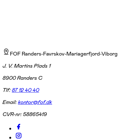
FOF Randers-Favrskov-Mariagerfjord-Viborg
J. V. Martins Plads 1
8900 Randers C
Tlf:
87 12 40 40
Email:
kontor@fof.dk
CVR-nr:
58865419