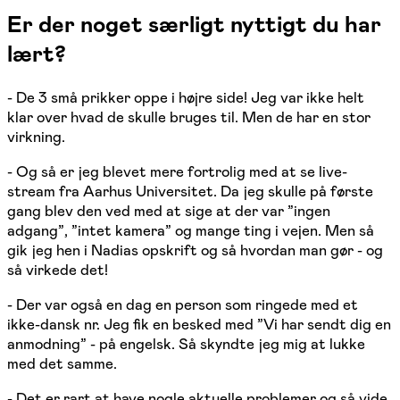
Er der noget særligt nyttigt du har
lært?
- De 3 små prikker oppe i højre side! Jeg var ikke helt
klar over hvad de skulle bruges til. Men de har en stor
virkning.
- Og så er jeg blevet mere fortrolig med at se live-
stream fra Aarhus Universitet. Da jeg skulle på første
gang blev den ved med at sige at der var ”ingen
adgang”, ”intet kamera” og mange ting i vejen. Men så
gik jeg hen i Nadias opskrift og så hvordan man gør - og
så virkede det!
- Der var også en dag en person som ringede med et
ikke-dansk nr. Jeg fik en besked med ”Vi har sendt dig en
anmodning” - på engelsk. Så skyndte jeg mig at lukke
med det samme.
- Det er rart at have nogle aktuelle problemer og så vide