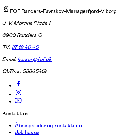
FOF Randers-Favrskov-Mariagerfjord-Viborg
J. V. Martins Plads 1
8900 Randers C
Tlf:
87 12 40 40
Email:
kontor@fof.dk
CVR-nr:
58865419
Kontakt os
Åbningstider og kontaktinfo
Job hos os