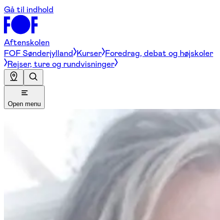
Gå til indhold
Aftenskolen
FOF Sønderjylland
Kurser
Foredrag, debat og højskoler
Rejser, ture og rundvisninger
Open menu