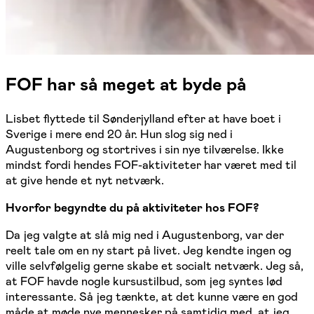
FOF har så meget at byde på
Lisbet flyttede til Sønderjylland efter at have boet i
Sverige i mere end 20 år. Hun slog sig ned i
Augustenborg og stortrives i sin nye tilværelse. Ikke
mindst fordi hendes FOF-aktiviteter har været med til
at give hende et nyt netværk.
Hvorfor begyndte du på aktiviteter hos FOF?
Da jeg valgte at slå mig ned i Augustenborg, var der
reelt tale om en ny start på livet. Jeg kendte ingen og
ville selvfølgelig gerne skabe et socialt netværk. Jeg så,
at FOF havde nogle kursustilbud, som jeg syntes lød
interessante. Så jeg tænkte, at det kunne være en god
måde at møde nye mennesker på samtidig med, at jeg