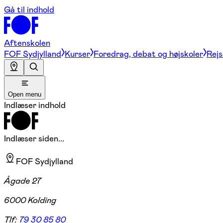
Gå til indhold
Aftenskolen
FOF Sydjylland
Kurser
Foredrag, debat og højskoler
Rejs
Open menu
Indlæser indhold
Indlæser siden...
FOF Sydjylland
Ågade 27
6000 Kolding
Tlf:
79 30 85 80