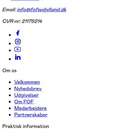
Email:
info@fofsydjylland.dk
CVR-nr:
21176214
Om os
Velkommen
Nyhedsbrev
Udgivelser
Om FOF
Medarbejdere
Partnerskaber
Praktisk information