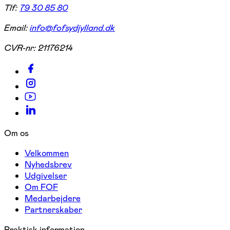
Tlf:
79 30 85 80
Email:
info@fofsydjylland.dk
CVR-nr:
21176214
Om os
Velkommen
Nyhedsbrev
Udgivelser
Om FOF
Medarbejdere
Partnerskaber
Praktisk information