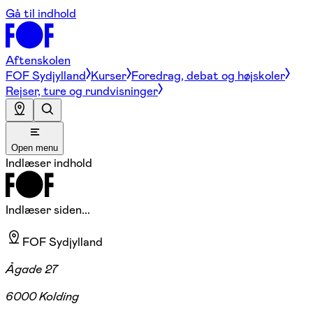
Gå til indhold
Aftenskolen
FOF Sydjylland
Kurser
Foredrag, debat og højskoler
Rejser, ture og rundvisninger
Open menu
Indlæser indhold
Indlæser siden...
FOF Sydjylland
Ågade 27
6000 Kolding