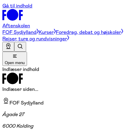
Gå til indhold
Aftenskolen
FOF Sydjylland
Kurser
Foredrag, debat og højskoler
Rejser, ture og rundvisninger
Open menu
Indlæser indhold
Indlæser siden...
FOF Sydjylland
Ågade 27
6000 Kolding