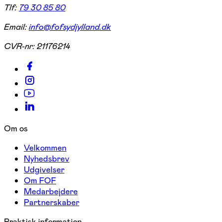
Tlf:
79 30 85 80
Email:
info@fofsydjylland.dk
CVR-nr:
21176214
Om os
Velkommen
Nyhedsbrev
Udgivelser
Om FOF
Medarbejdere
Partnerskaber
Praktisk information