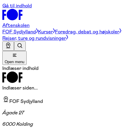
Gå til indhold
Aftenskolen
FOF Sydjylland
Kurser
Foredrag, debat og højskoler
Rejser, ture og rundvisninger
Open menu
Indlæser indhold
Indlæser siden...
FOF Sydjylland
Ågade 27
6000 Kolding