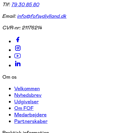
Tlf:
79 30 85 80
Email:
info@fofsydjylland.dk
CVR-nr:
21176214
Om os
Velkommen
Nyhedsbrev
Udgivelser
Om FOF
Medarbejdere
Partnerskaber
Praktisk information