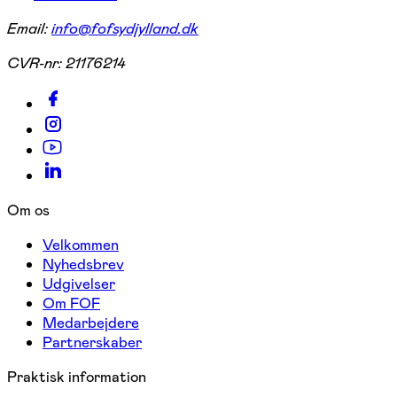
Email:
info@fofsydjylland.dk
CVR-nr:
21176214
Om os
Velkommen
Nyhedsbrev
Udgivelser
Om FOF
Medarbejdere
Partnerskaber
Praktisk information