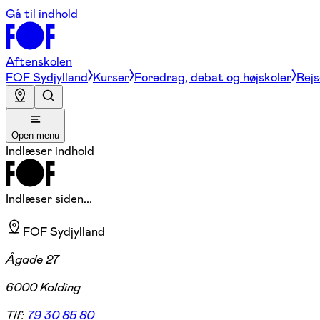
Gå til indhold
Aftenskolen
FOF Sydjylland
Kurser
Foredrag, debat og højskoler
Rejs
Open menu
Indlæser indhold
Indlæser siden...
FOF Sydjylland
Ågade 27
6000 Kolding
Tlf:
79 30 85 80