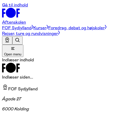
Gå til indhold
Aftenskolen
FOF Sydjylland
Kurser
Foredrag, debat og højskoler
Rejser, ture og rundvisninger
Open menu
Indlæser indhold
Indlæser siden...
FOF Sydjylland
Ågade 27
6000 Kolding