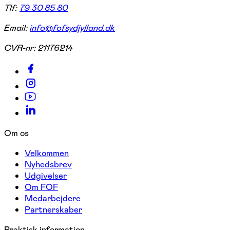
Tlf:
79 30 85 80
Email:
info@fofsydjylland.dk
CVR-nr:
21176214
Om os
Velkommen
Nyhedsbrev
Udgivelser
Om FOF
Medarbejdere
Partnerskaber
Praktisk information