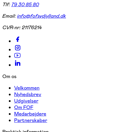
Tlf:
79 30 85 80
Email:
info@fofsydjylland.dk
CVR-nr:
21176214
Om os
Velkommen
Nyhedsbrev
Udgivelser
Om FOF
Medarbejdere
Partnerskaber
Praktisk information