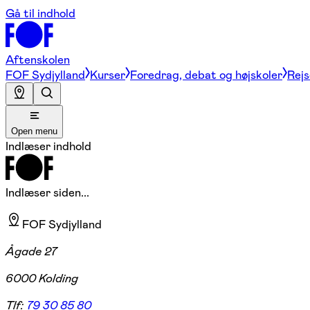
Gå til indhold
Aftenskolen
FOF Sydjylland
Kurser
Foredrag, debat og højskoler
Rejs
Open menu
Indlæser indhold
Indlæser siden...
FOF Sydjylland
Ågade 27
6000 Kolding
Tlf:
79 30 85 80