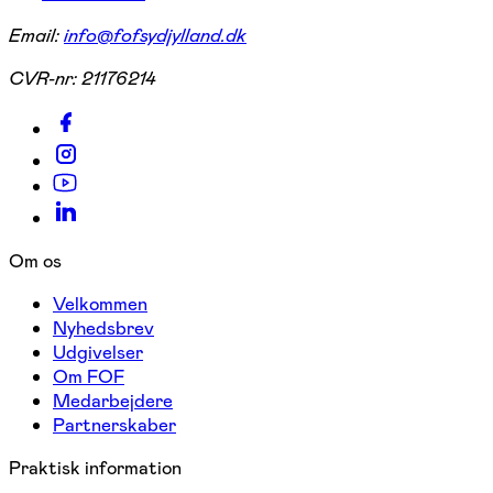
Email:
info@fofsydjylland.dk
CVR-nr:
21176214
Om os
Velkommen
Nyhedsbrev
Udgivelser
Om FOF
Medarbejdere
Partnerskaber
Praktisk information