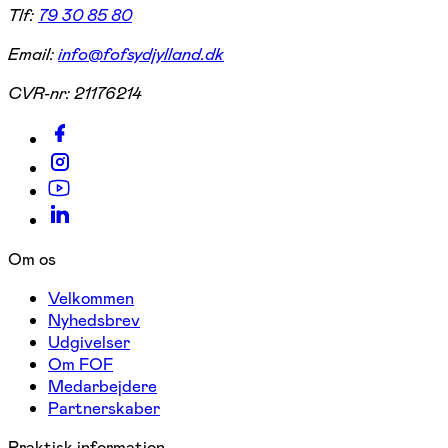
Tlf:
79 30 85 80
Email:
info@fofsydjylland.dk
CVR-nr:
21176214
Om os
Velkommen
Nyhedsbrev
Udgivelser
Om FOF
Medarbejdere
Partnerskaber
Praktisk information