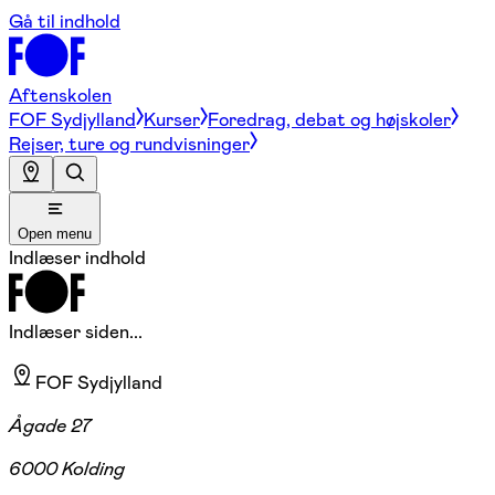
Gå til indhold
Aftenskolen
FOF Sydjylland
Kurser
Foredrag, debat og højskoler
Rejser, ture og rundvisninger
Open menu
Indlæser indhold
Indlæser siden...
FOF Sydjylland
Ågade 27
6000 Kolding