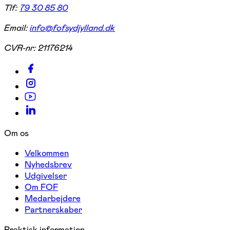
Tlf:
79 30 85 80
Email:
info@fofsydjylland.dk
CVR-nr:
21176214
Om os
Velkommen
Nyhedsbrev
Udgivelser
Om FOF
Medarbejdere
Partnerskaber
Praktisk information