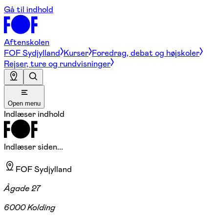
Gå til indhold
Aftenskolen
FOF Sydjylland
Kurser
Foredrag, debat og højskoler
Rejser, ture og rundvisninger
Open menu
Indlæser indhold
Indlæser siden...
FOF Sydjylland
Ågade 27
6000 Kolding